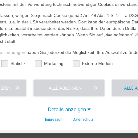
tens mit der Verwendung technisch notwendiger Cookies einverstand
assen, willigen Sie je nach Cookie gemäß Art. 49 Abs. 1 S. 1 lit. a DS
dern, u.a. in der USA verarbeitet werden. Dort kann der europäische Da
den. Es besteht insbesondere das Risiko, dass Ihre Daten durch Dritt
ichkeiten, verarbeitet werden können. Wenn Sie auf
„Alle ablehnen“
kl
tenzzentren
Praxen und klinische
cht statt.
Kooperationspartner
estimmungen
haben Sie jederzeit die Möglichkeit, Ihre Auswahl zu änd
reundliche Geburtsklinik
Ärztliche Bereitschaftsdienstprax
tzentrum
Statistik
Marketing
Externe Medien
(Notfallpraxis)
 Pain Unit
Krebs-Selbsthilfegruppe Schaum
krebszentrum Schaumburg
Labormedizin
ProthetikZentrum Schaumburg
Medizinisches Versorgungszent
IEREN
ALLE ABLEHNEN
ALLE 
-Lungen-Zentrum Schaumburg
Netzwerk ProBeweis
e Unit
Pathologie
Details anzeigen
Impressum
|
Datenschutz