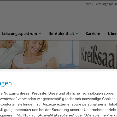
Start
|
Leistungsspek
Leistungsspektrum
Ihr Aufenthalt
Karriere
Über
ngen
e Schwerpunkte
Elternschule
die Nutzung dieser Website
. Diese und ähnliche Technologien sorgen 
kzeptieren"
verwenden wir gesetzmäßig technisch notwendige Cookies 
dende Eltern (Oktober 2025, 18 
 Komforteinstellungen, zur Anzeige externer sowie personalisierter Inh
nwilligung unterstützt uns bei der Steuerung unserer Unternehmensziele
figurieren. Mit Klick auf
„Auswahl akzeptieren
“ oder
"Alle ablehnen"
erkl