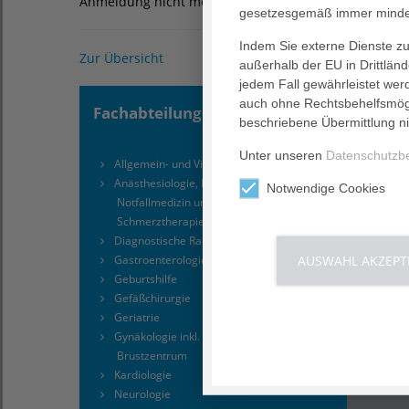
Anmeldung nicht mehr möglich
Zur Veranstaltung
gesetzesgemäß immer mindes
Indem Sie externe Dienste zul
Zur Übersicht
außerhalb der EU in Drittlän
jedem Fall gewährleistet wer
auch ohne Rechtsbehelfsmögl
Fachabteilungen
Kompe
beschriebene Übermittlung ni
Unter unseren
Datenschutzb
Allgemein- und Viszeralchirurgie
Babyf
Anästhesiologie, Intensivmedizin,
Brus
Notwendige Cookies
Notfallmedizin und Spezielle
Chest
Schmerztherapie
Darm
Diagnostische Radiologie
Endo
AUSWAHL AKZEPT
Gastroenterologie
Herz
Geburtshilfe
Strok
Gefäßchirurgie
Geriatrie
Gynäkologie inkl. zertifiziertem
Brustzentrum
Kardiologie
Neurologie