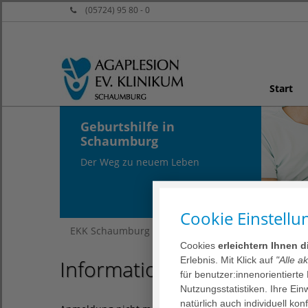
(05724) 95 80 - 0
Start
Geburtshilfe in
Schaumburg
Der Weg zu neuem Leben
Cookie Einstellu
EKK Schaumburg
Leistungsspektrum
Weiter
Cookies
erleichtern Ihnen 
Erlebnis. Mit Klick auf
"Alle a
Informationsabend für wer
für benutzer:innenorientierte
Nutzungsstatistiken. Ihre Ei
natürlich auch individuell kon