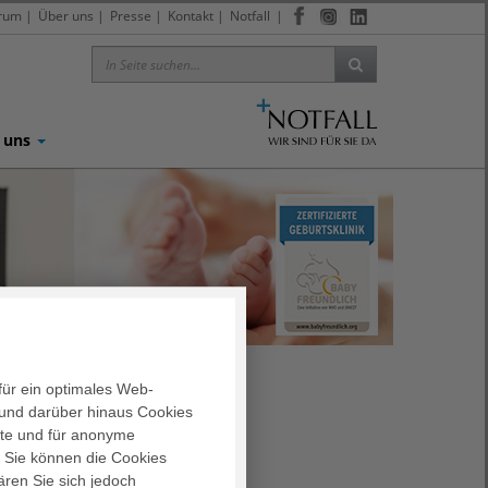
trum
|
Über uns
|
Presse
|
Kontakt
|
Notfall
|
 uns
für ein optimales Web-
und darüber hinaus Cookies
Uhr)
alte und für anonyme
. Sie können die Cookies
ären Sie sich jedoch