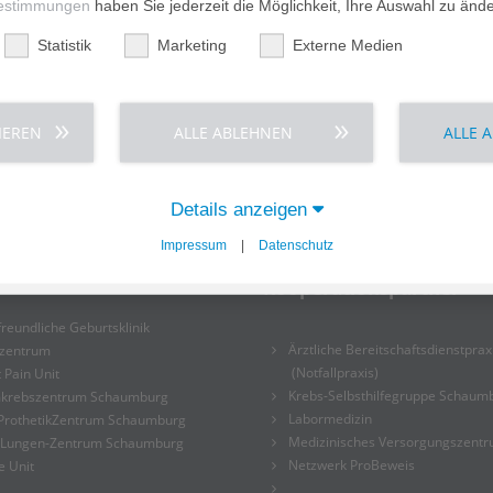
estimmungen
haben Sie jederzeit die Möglichkeit, Ihre Auswahl zu änd
Sie auf dem Webauftritt der Praxis:
Statistik
Marketing
Externe Medien
IEREN
ALLE ABLEHNEN
ALLE 
Details anzeigen
Impressum
|
Datenschutz
tenzzentren
Praxen und klinische
Kooperationspartner
reundliche Geburtsklinik
Ärztliche Bereitschaftsdienstprax
tzentrum
(Notfallpraxis)
 Pain Unit
Krebs-Selbsthilfegruppe Schaum
krebszentrum Schaumburg
Labormedizin
ProthetikZentrum Schaumburg
Medizinisches Versorgungszent
-Lungen-Zentrum Schaumburg
Netzwerk ProBeweis
e Unit