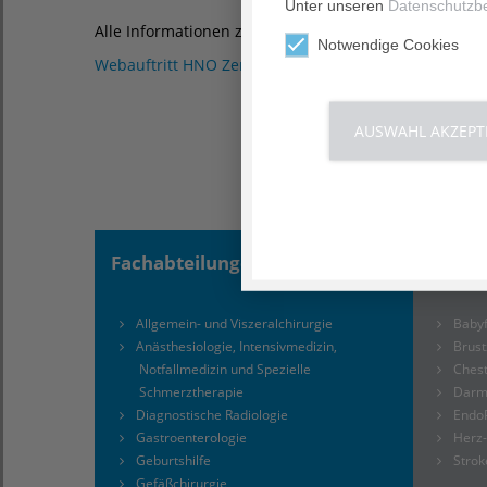
Unter unseren
Datenschutzb
Alle Informationen zu dem Leistungsspektrum finden 
Notwendige Cookies
Webauftritt HNO Zentrum Bückeburg >>
AUSWAHL AKZEPT
Fachabteilungen
Kompe
Allgemein- und Viszeralchirurgie
Babyf
Anästhesiologie, Intensivmedizin,
Brus
Notfallmedizin und Spezielle
Chest
Schmerztherapie
Darm
Diagnostische Radiologie
Endo
Gastroenterologie
Herz
Geburtshilfe
Strok
Gefäßchirurgie