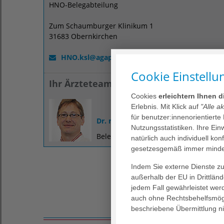
HNO-Belegabteilung
Zum Schaumburger Klinikum 1
31683 Obernkirchen
HNO.ksl
@
agaplesion.de
Cookie Einstellu
Ihr Ärzteteam
Cookies
erleichtern Ihnen 
Erlebnis. Mit Klick auf
"Alle a
für benutzer:innenorientierte
Dr. med. Stephan Riechmann
Nutzungsstatistiken. Ihre Ei
Belegarzt
natürlich auch individuell kon
gesetzesgemäß immer mindes
Indem Sie externe Dienste zul
außerhalb der EU in Drittlän
jedem Fall gewährleistet wer
auch ohne Rechtsbehelfsmögl
beschriebene Übermittlung ni