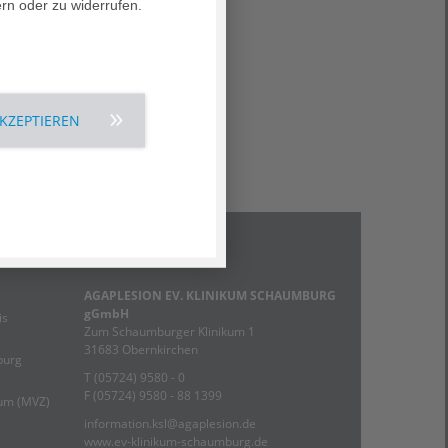
ern oder zu widerrufen.
AKZEPTIEREN
Kontakt
AGAPLESION EV. KLINIKUM SCHAUMBURG
gGmbH
is
Zum Schaumburger Klinikum 1
31683 Obernkirchen
burg
T (05724) 9580 - 0
F (05724) 9580 - 88 1399
rum (MVZ)
information.ksl@agaplesion.de
www.ev-klinikum-schaumburg.de