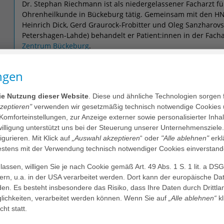
Dr. Stephan Riechmann ist als niedergelassener Facharzt f
Ohrenheilkunde in Bückeburg tätig. Gemeinsam mit den H
Heinrich Dick, Gerd Graurock-Frobitter und Oleg Sanzharovs
Petershagen-Lahde) behandelt er Patient:innen in der Fach
Zentrum Bückeburg
.
In unserem Klinikum führt Dr. Riechmann sowohl stationär
Eingriffe durch.
ngen
Die Praxis von Dr. Riechmann in Bückeburg bietet folgend
die Nutzung dieser Website
. Diese und ähnliche Technologien sorgen 
Montag, Dienstag und Donnerstag 08.00 - 17.30 Uhr
kzeptieren"
verwenden wir gesetzmäßig technisch notwendige Cookies 
Mittwoch 08.00 - 13.30 Uhr
 Komforteinstellungen, zur Anzeige externer sowie personalisierter Inh
Freitag 08.00 - 15.30 Uhr
nwilligung unterstützt uns bei der Steuerung unserer Unternehmensziele
und nach Vereinbarung
figurieren. Mit Klick auf
„Auswahl akzeptieren
“ oder
"Alle ablehnen"
erkl
tens mit der Verwendung technisch notwendiger Cookies einverstand
assen, willigen Sie je nach Cookie gemäß Art. 49 Abs. 1 S. 1 lit. a DS
dern, u.a. in der USA verarbeitet werden. Dort kann der europäische Da
den. Es besteht insbesondere das Risiko, dass Ihre Daten durch Dritt
ichkeiten, verarbeitet werden können. Wenn Sie auf
„Alle ablehnen“
kl
Leistungsspektrum
cht statt.