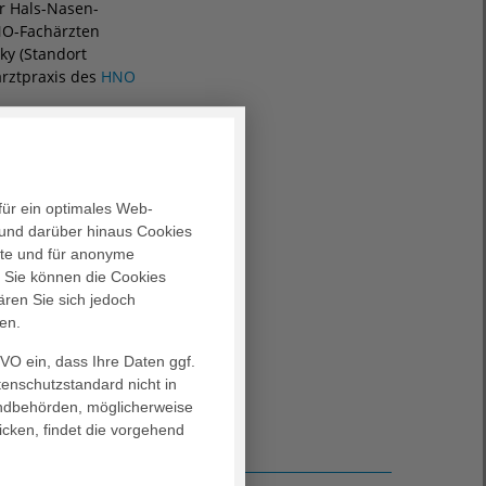
ür Hals-Nasen-
NO-Fachärzten
ky (Standort
arztpraxis des
HNO
e als auch ambulante
e Sprechzeiten an:
für ein optimales Web-
und darüber hinaus Cookies
alte und für anonyme
. Sie können die Cookies
ären Sie sich jedoch
en.
GVO ein, dass Ihre Daten ggf.
tenschutzstandard nicht in
landbehörden, möglicherweise
icken, findet die vorgehend