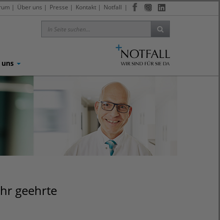
trum
|
Über uns
|
Presse
|
Kontakt
|
Notfall
|
 uns
ehr geehrte