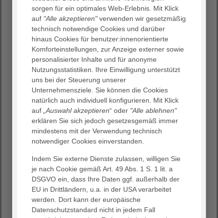
sorgen für ein optimales Web-Erlebnis. Mit Klick
auf
"Alle akzeptieren"
verwenden wir gesetzmäßig
Aktuelle Stellenangebote
technisch notwendige Cookies und darüber
Arbeiten in der Klinik mit Herz? Werden Sie Teil unseres
hinaus Cookies für benutzer:innenorientierte
Teams!
Komforteinstellungen, zur Anzeige externer sowie
personalisierter Inhalte und für anonyme
Nutzungsstatistiken. Ihre Einwilligung unterstützt
uns bei der Steuerung unserer
Unternehmensziele. Sie können die Cookies
natürlich auch individuell konfigurieren. Mit Klick
auf
„Auswahl akzeptieren
“ oder
"Alle ablehnen"
erklären Sie sich jedoch gesetzesgemäß immer
mindestens mit der Verwendung technisch
notwendiger Cookies einverstanden.
Indem Sie externe Dienste zulassen, willigen Sie
je nach Cookie gemäß Art. 49 Abs. 1 S. 1 lit. a
Lernen Sie uns kennen!
DSGVO ein, dass Ihre Daten ggf. außerhalb der
EU in Drittländern, u.a. in der USA verarbeitet
Hier geht es zu unserem Image-Film
werden. Dort kann der europäische
Datenschutzstandard nicht in jedem Fall