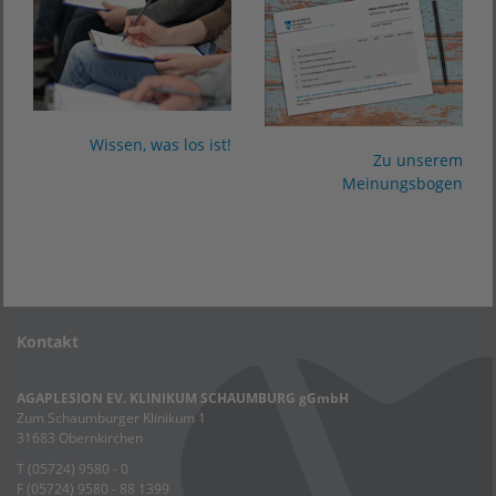
Wissen, was los ist!
Zu unserem
Meinungsbogen
Kontakt
AGAPLESION EV. KLINIKUM SCHAUMBURG gGmbH
Zum Schaumburger Klinikum 1
31683 Obernkirchen
T (05724) 9580 - 0
F (05724) 9580 - 88 1399