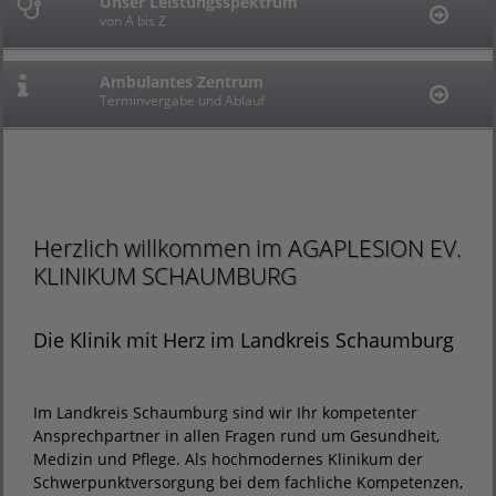
Unser Leistungsspektrum
Ihr Aufenthalt
Pflege-Blitzbewerbung
von A bis Z
Alles auf einen Blick
Onlineformular ausfüllen
Ambulantes Zentrum
Meinungsmanagement
Jobfinder
Terminvergabe und Ablauf
Ihre Meinung ist uns wichtig
Finden Sie Ihren Traumjob
Herzlich willkommen im AGAPLESION EV.
KLINIKUM SCHAUMBURG
Die Klinik mit Herz im Landkreis Schaumburg
Im Landkreis Schaumburg sind wir Ihr kompetenter
Ansprechpartner in allen Fragen rund um Gesundheit,
Medizin und Pflege. Als hochmodernes Klinikum der
Schwerpunktversorgung bei dem fachliche Kompetenzen,