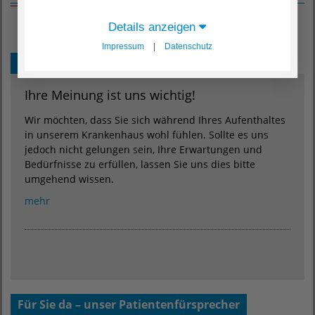
Details anzeigen
Impressum
|
Datenschutz
Unser Meinungsmanagement
Ihre Meinung ist uns wichtig!
Wir möchten, dass Sie sich während Ihres Aufenthaltes
in unserem Krankenhaus wohl fühlen. Sollte es uns
jedoch nicht gelungen sein, Ihre Erwartungen und
Bedürfnisse zu erfüllen, lassen Sie uns dies bitte
umgehend wissen.
mehr
Für Sie da – unser Patientenfürsprecher