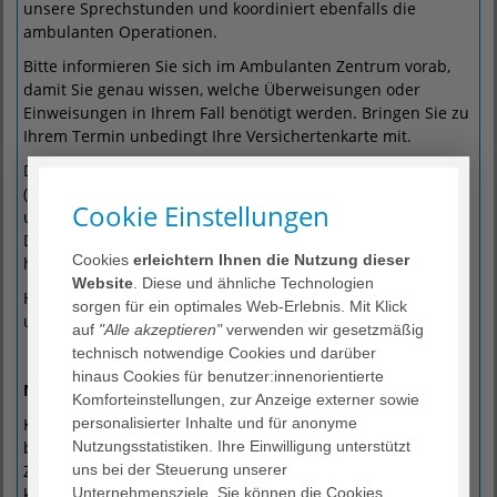
unsere Sprechstunden und koordiniert ebenfalls die
ambulanten Operationen.
Bitte informieren Sie sich im Ambulanten Zentrum vorab,
damit Sie genau wissen, welche Überweisungen oder
Einweisungen in Ihrem Fall benötigt werden. Bringen Sie zu
Ihrem Termin unbedingt Ihre Versichertenkarte mit.
Das
Ambulante Zentrum
befindet sich im Erdgeschoss
(Haupteingang, rechts an der Patienteninformation vorbei)
Cookie Einstellungen
und ist telefonisch unter (05724) 95 80 - 28 50 erreichbar.
Die Broschüre zum Ambulanten Zentrum können Sie sich
Cookies
erleichtern Ihnen die Nutzung dieser
hier herunterladen:
Broschüre Ambulantes Zentrum
.
Website
. Diese und ähnliche Technologien
Hier finden Sie alles Wissenswerte rund um die Aufnahme
sorgen für ein optimales Web-Erlebnis. Mit Klick
und Anmeldung in unserer Klinik:
mehr
.
auf
"Alle akzeptieren"
verwenden wir gesetzmäßig
technisch notwendige Cookies und darüber
hinaus Cookies für benutzer:innenorientierte
Notfall-Patienten
Komforteinstellungen, zur Anzeige externer sowie
Kommen Sie als Notfall-Patient zu uns ins Klinikum und
personalisierter Inhalte und für anonyme
bedürfen einer sofortigen Behandlung, werden Sie in der
Nutzungsstatistiken. Ihre Einwilligung unterstützt
Zentralen Notaufnahme behandelt. Fehlende Dokumente
uns bei der Steuerung unserer
können Notfallpatienten selbstverständlich nachreichen.
Unternehmensziele. Sie können die Cookies