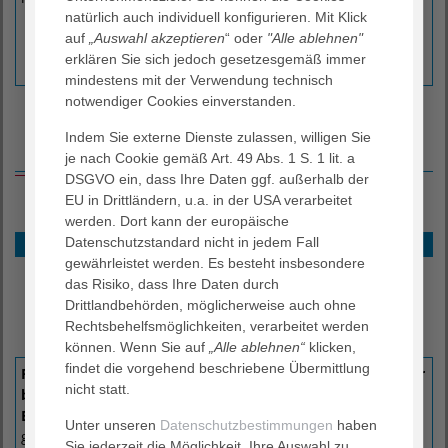
natürlich auch individuell konfigurieren. Mit Klick
auf
„Auswahl akzeptieren
“ oder
"Alle ablehnen"
erklären Sie sich jedoch gesetzesgemäß immer
mindestens mit der Verwendung technisch
notwendiger Cookies einverstanden.
Indem Sie externe Dienste zulassen, willigen Sie
Unser Service für Sie
je nach Cookie gemäß Art. 49 Abs. 1 S. 1 lit. a
DSGVO ein, dass Ihre Daten ggf. außerhalb der
EU in Drittländern, u.a. in der USA verarbeitet
werden. Dort kann der europäische
Datenschutzstandard nicht in jedem Fall
Besuchszeiten und Hausordnung
gewährleistet werden. Es besteht insbesondere
Cafeteria
das Risiko, dass Ihre Daten durch
Patientenbibliothek
Drittlandbehörden, möglicherweise auch ohne
Parkplatz
Rechtsbehelfsmöglichkeiten, verarbeitet werden
Anfahrt
können. Wenn Sie auf
„Alle ablehnen“
klicken,
findet die vorgehend beschriebene Übermittlung
Patient:innen können vormittags in der Zeit von 10:00 Uhr
nicht statt.
bis 12:00 Uhr und nachmittags von 14:00 bis 20:00 Uhr
Besuch empfangen.
Die Einhaltung der Ruhezeiten und die
Unter unseren
Datenschutzbestimmungen
haben
gegenseite Rücksichtnahme tragen zur Genesung bei. Wir
Sie jederzeit die Möglichkeit, Ihre Auswahl zu