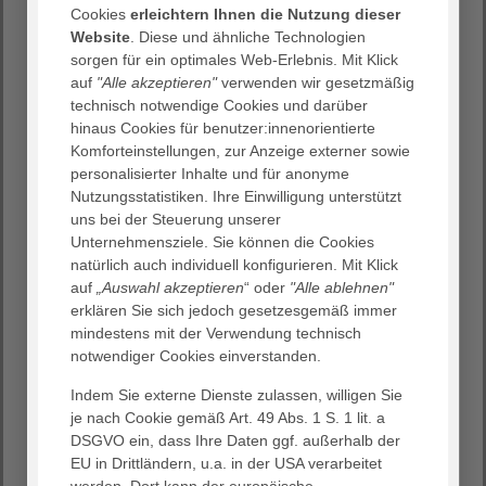
Cookies
erleichtern Ihnen die Nutzung dieser
Wir legen Wert darauf, dass sich unsere Patient:innen in
Website
. Diese und ähnliche Technologien
unserem Haus – in medizinischer und persönlicher
sorgen für ein optimales Web-Erlebnis. Mit Klick
Hinsicht – in einer für sie angenehmen Atmosphäre wohl
auf
"Alle akzeptieren"
verwenden wir gesetzmäßig
fühlen und gut betreut werden. Dafür engagieren sich
technisch notwendige Cookies und darüber
unsere Mitarbeiter:innen rund um die Uhr. Als
hinaus Cookies für benutzer:innenorientierte
christliches Haus fühlen wir uns dabei den Belangen
Komforteinstellungen, zur Anzeige externer sowie
unserer Patient:innen verpflichtet. Um jedoch auch
personalisierter Inhalte und für anonyme
zusätzliche Angebote, die über die gesundheitliche
Nutzungsstatistiken. Ihre Einwilligung unterstützt
Regelversorgung hinaus gehen, dauerhaft zu
uns bei der Steuerung unserer
ermöglichen, können Sie uns gerne unterstützen.
Unternehmensziele. Sie können die Cookies
natürlich auch individuell konfigurieren. Mit Klick
auf
„Auswahl akzeptieren
“ oder
"Alle ablehnen"
Denn wir möchten:
erklären Sie sich jedoch gesetzesgemäß immer
dafür Sorge tragen, dass sich Menschen in unserem
mindestens mit der Verwendung technisch
Krankenhaus wohlfühlen.
notwendiger Cookies einverstanden.
unsere christlichen Werte nach unserem
Leitbild
und
Indem Sie externe Dienste zulassen, willigen Sie
die besondere freundliche und persönliche
je nach Cookie gemäß Art. 49 Abs. 1 S. 1 lit. a
Atmosphäre in unserer Klinik fördern.
DSGVO ein, dass Ihre Daten ggf. außerhalb der
das medizinische, pflegerische und technische
EU in Drittländern, u.a. in der USA verarbeitet
Leistungsangebot sowie die allgemeinen
werden. Dort kann der europäische