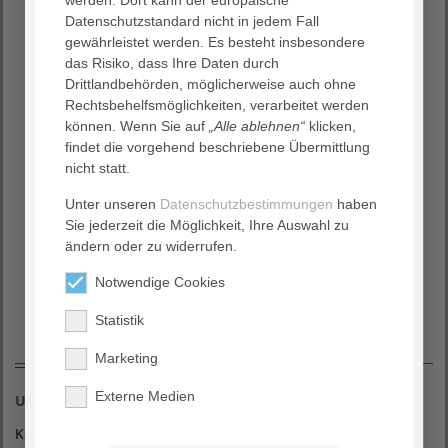
Dienstleistungen ausbauen.
Datenschutzstandard nicht in jedem Fall
gewährleistet werden. Es besteht insbesondere
Sie fühlen sich dem AGAPLESION EV. KLINIKUM
das Risiko, dass Ihre Daten durch
SCHAUMBURG verbunden und möchten Angebote
Drittlandbehörden, möglicherweise auch ohne
fördern, die von der Regelfinanzierung nicht abgedeckt
Rechtsbehelfsmöglichkeiten, verarbeitet werden
werden?
Durch Ihre Spende können besondere
können. Wenn Sie auf
„Alle ablehnen“
klicken,
Aktivitäten, Projekte oder konkrete Verbesserungen in
findet die vorgehend beschriebene Übermittlung
unserem Haus umgesetzt werden. Wir garantieren, dass
nicht statt.
alle Beträge in die jeweiligen Projekten fließen. Dabei ist
jede einzelne, auch kleine Spende hilfreich – denn Ihr
Unter unseren
Datenschutzbestimmungen
haben
Engagement spüren unsere Patient:innen und
Sie jederzeit die Möglichkeit, Ihre Auswahl zu
Mitarbeiter:innen unmittelbar und dafür danken wir
ändern oder zu widerrufen.
Ihnen von Herzen.
Notwendige Cookies
Statistik
So können Sie uns unterstützen
Marketing
Externe Medien
Unser Spendenkonto
Kontoinhaber:
AGAPLESION EV. KLINIKUM SCHAUMBURG