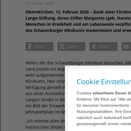
12. Februar 2026
Obernkirchen, 12. Februar 2026 – Dank einer Förder
Lange-Stiftung, deren Stifter Margarete (geb. Harst
Menschen in Krankheit und am Lebensende verpflich
des Schaumburger Klinikums modernisiert und erwe
teilen
posten
teilen
Vielen, die das Schaumburger Klinikum besuchen, fa
Land positiv ins Auge. Der eine oder andere bleibt st
wohl aufgenommen wurde. Etwas anders verhält es si
Cookie Einstellu
Klinikums. Hier sind Bilder des „historischen Schau
Verfügung gestellt wurden die Bilder zum einen vom
Cookies
erleichtern Ihnen 
aus einer Ausstellung aus dem Heimatmuseum Bückebu
Erlebnis. Mit Klick auf
"Alle a
Langen Straße in Bückeburg im Jahr 1949, die histori
für benutzer:innenorientierte
ein Bild der Einweihung des Bückeburger Bergbades 
Nutzungsstatistiken. Ihre Ei
Jahnsportplatz im Mai 1956.
natürlich auch individuell kon
„Ich möchte allen Beteiligten, die die Umsetzung die
gesetzesgemäß immer mindes
historischen Bilder waren schon zum Einzug in unser