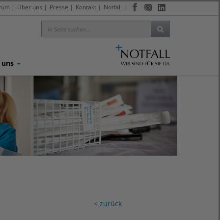
trum
|
Über uns
|
Presse
|
Kontakt
|
Notfall
|
 uns
< zurück