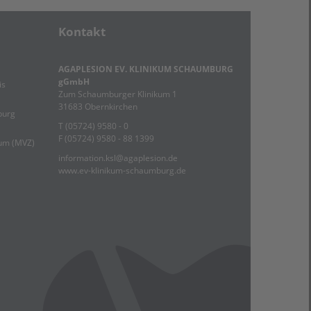
Kontakt
AGAPLESION EV. KLINIKUM SCHAUMBURG
gGmbH
is
Zum Schaumburger Klinikum 1
31683 Obernkirchen
burg
T (05724) 9580 - 0
F (05724) 9580 - 88 1399
rum (MVZ)
information.ksl@agaplesion.de
www.ev-klinikum-schaumburg.de