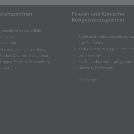
tenzzentren
Praxen und klinische
Kooperationspartner
reundliche Geburtsklinik
Ärztliche Bereitschaftsdienstprax
tzentrum
(Notfallpraxis)
 Pain Unit
Krebs-Selbsthilfegruppe Schaum
krebszentrum Schaumburg
Labormedizin
ProthetikZentrum Schaumburg
Medizinisches Versorgungszent
-Lungen-Zentrum Schaumburg
Netzwerk ProBeweis
e Unit
Pathologie