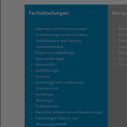
Fachabteilungen
Kompe
Allgemein- und Viszeralchirurgie
Babyf
Anästhesiologie, Intensivmedizin,
Brus
Notfallmedizin und Spezielle
Chest
Schmerztherapie
Darm
Diagnostische Radiologie
Endo
Gastroenterologie
Herz
Geburtshilfe
Strok
Gefäßchirurgie
Geriatrie
Gynäkologie inkl. zertifiziertem
Brustzentrum
Kardiologie
Neurologie
Palliativeinheit
Plastische, Ästhetische und Handchirurgie
Pneumologie, Intensiv- und
Beatmungsmedizin