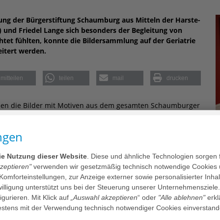
ung der Bürgerstiftung Schaumburg aus Mitteln der Harste-
e) und Friedel Lange sich besonders der Begleitung von
tet fühlten, konnte die Bildersammlung auf der Geriatrie
itert werden.
mitteilen
teilen
mail
drucken
llen die Bilder mit Motiven aus dem gesamten Schaumburger
ehen und rätselt, in welcher Ecke des Landkreises das Motiv
ch auf der geriatrischen Station des Schaumburger
ngen
mburgs“ aus Rinteln, Stadthagen und Bückeburg zu sehen. Zur
D
 Universitäts- und Stadtmuseum Rinteln sowie zum anderen
g
die Nutzung dieser Website
. Diese und ähnliche Technologien sorgen 
rg. Eines der ältesten Bilder zeigt das Verkehrsamt in der
S
kzeptieren"
verwenden wir gesetzmäßig technisch notwendige Cookies 
sche Exertalbahn aus dem Jahr 1959 ist ebenso vertreten wie
T
 Komforteinstellungen, zur Anzeige externer sowie personalisierter Inh
im Jahr 1959 oder das des VTB Sportfestes auf dem
S
nwilligung unterstützt uns bei der Steuerung unserer Unternehmensziele
C
figurieren. Mit Klick auf
„Auswahl akzeptieren
“ oder
"Alle ablehnen"
erkl
B
ses Projektes möglich gemacht haben, herzlich danken. Die
tens mit der Verwendung technisch notwendiger Cookies einverstand
S
 Klinikum Teil des Konzeptes unserer Station und unserer