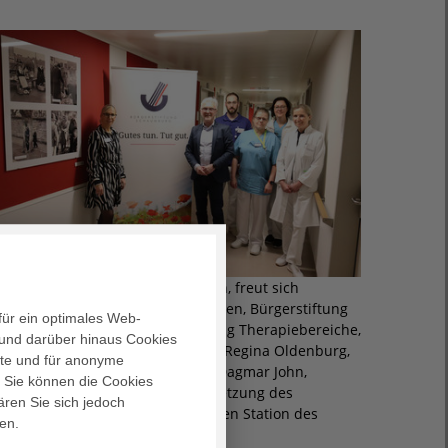
iana Fortmann, Geschäftsführerin, freut sich
emeinsam mit Bernward Altmeppen, Bürgerstiftung
für ein optimales Web-
chaumburg, Sascha Wilcke, Leitung Therapiebereiche,
und darüber hinaus Cookies
hekla Blank, Demenzbeauftragte, Regina Oldenburg,
alte und für anonyme
tationsleitung Geriatrie, und Dr. Dagmar John,
. Sie können die Cookies
hefärztin Geriatrie über die Umsetzung des
ären Sie sich jedoch
ilderprojektes auf der geriatrischen Station des
en.
chaumburger Klinikums.