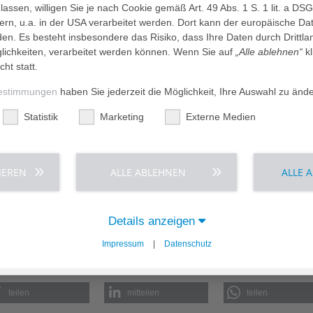
nziellen Unterstützung der Bürgerstiftung Schaumburg die
assen, willigen Sie je nach Cookie gemäß Art. 49 Abs. 1 S. 1 lit. a DS
ir erhalten tagtäglich viel positives Feedback von unseren
dern, u.a. in der USA verarbeitet werden. Dort kann der europäische Da
et Dr. Dagmar John als zuständige Chefärztin der Geriatrie.
den. Es besteht insbesondere das Risiko, dass Ihre Daten durch Dritt
ichkeiten, verarbeitet werden können. Wenn Sie auf
„Alle ablehnen“
kl
 Bürgerstiftung Schaumburg sagt dazu: „Dieses
cht statt.
t abstrakt ist, sondern ganz konkret im Leben der Menschen
 Schaumburg liebt, kann hier etwas bewegen – als Stifter,
estimmungen
haben Sie jederzeit die Möglichkeit, Ihre Auswahl zu änd
 sich beteiligen, desto stärker wird unsere Bürgerstiftung
le Generationen.“
Statistik
Marketing
Externe Medien
Klinikums ergänzt: „Wir freuen uns sehr, dass die
nseres Bilderprojektes erneut unterstützt hat. Für die
 großen Mehrwert. So sind die Bilder auf der Station an
IEREN
ALLE ABLEHNEN
ALLE 
auch Teil unseres Weges, ein demenzsensibles Klinikum zu
ank einer großzügigen Förderung dazu beigetragen, dass das
Details anzeigen
mburger Klinikum umgesetzt und alle Patient:innen-Zimmer,
Impressum
|
Datenschutz
r Region Schaumburg ausgestattet werden konnten.
teilen
mitteilen
teilen