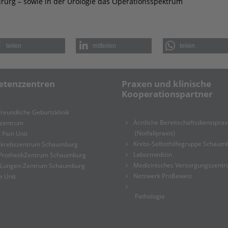
hirurg – sowie in der Urologie das Operationsspektrum
teilen
mitteilen
teilen
tenzzentren
Praxen und klinische
Kooperationspartner
reundliche Geburtsklinik
Ärztliche Bereitschaftsdienstprax
tzentrum
(Notfallpraxis)
 Pain Unit
Krebs-Selbsthilfegruppe Schaum
krebszentrum Schaumburg
Labormedizin
ProthetikZentrum Schaumburg
Medizinisches Versorgungszent
-Lungen-Zentrum Schaumburg
Netzwerk ProBeweis
e Unit
Pathologie