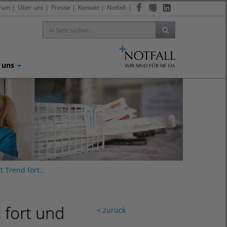
trum
|
Über uns
|
Presse
|
Kontakt
|
Notfall
|
 uns
t Trend fort…
 fort und
< zurück