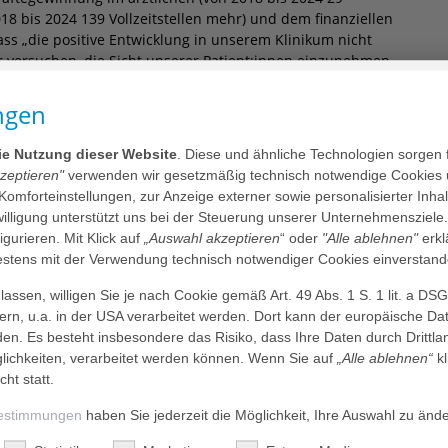
018 bis 2024 139 Vollzeitstellen mehr) und dem finanziellen
ss „die positive Entwicklung in unserem Klinikum nicht
r versuchen, die Sicht unserer Patient:innen einzunehmen
innen, einen besonderen Fokus setzen.“
ngen
liniken bundesweit, vor einigen Herausforderungen und man
usversorgungsverbesserungsgesetz (KHVVG) oder die
en am Ende die Qualität der Behandlung für die
die Nutzung dieser Website
. Diese und ähnliche Technologien sorgen 
bt es noch Unklarheiten und Herausforderungen: „Der
kzeptieren"
verwenden wir gesetzmäßig technisch notwendige Cookies 
ll im Krankenhaussektor, ist hoch. Als Schaumburger
 Komforteinstellungen, zur Anzeige externer sowie personalisierter Inh
Blick auf unseren vielen Zertifikate, die die Qualität unserer
nwilligung unterstützt uns bei der Steuerung unserer Unternehmensziele
erdings geben uns die aktuell geplanten oder sich in der
figurieren. Mit Klick auf
„Auswahl akzeptieren
“ oder
"Alle ablehnen"
erkl
nerlei finanzielle Sicherheit oder verlässliche
tens mit der Verwendung technisch notwendiger Cookies einverstand
so dringend nötigen Bürokratieabbau“, ist Fortmann
assen, willigen Sie je nach Cookie gemäß Art. 49 Abs. 1 S. 1 lit. a DS
dern, u.a. in der USA verarbeitet werden. Dort kann der europäische Da
trale Notaufnahme des Schaumburger Klinikums ein wichtiger
den. Es besteht insbesondere das Risiko, dass Ihre Daten durch Dritt
ergleich zum Vorjahr in der Notaufnahme 2024 knapp 2.800
ichkeiten, verarbeitet werden können. Wenn Sie auf
„Alle ablehnen“
kl
 Jahr 2024)“, berichten Jörg Hake, Pflegedirektor, und Dr.
cht statt.
nglich ausgelegt ist unsere ZNA für 25.000 Notfallkontakte
estimmungen
haben Sie jederzeit die Möglichkeit, Ihre Auswahl zu änd
n bei 38.000 Notfallkontakten landen“, ergänzt der
ine engere Verzahnung des ambulanten und stationären