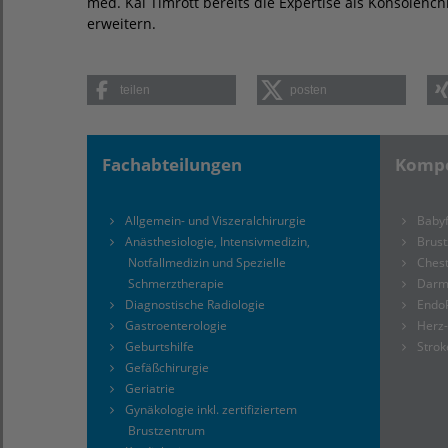
med. Kai Timrott bereits die Expertise als Konsolenc
erweitern.
teilen
posten
Fachabteilungen
Kompe
Allgemein- und Viszeralchirurgie
Babyf
Anästhesiologie, Intensivmedizin,
Brus
Notfallmedizin und Spezielle
Chest
Schmerztherapie
Darm
Diagnostische Radiologie
Endo
Gastroenterologie
Herz
Geburtshilfe
Strok
Gefäßchirurgie
Geriatrie
Gynäkologie inkl. zertifiziertem
Brustzentrum