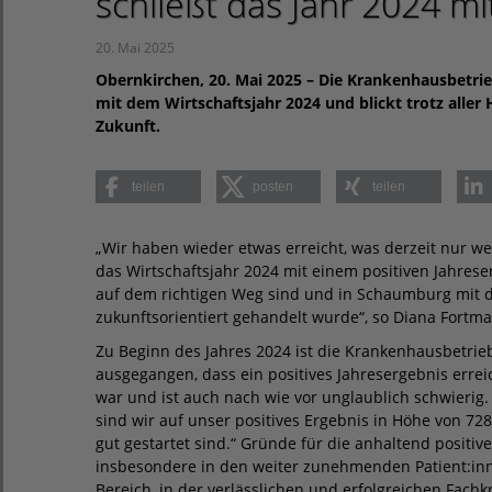
schließt das Jahr 2024 mi
20. Mai 2025
Obernkirchen, 20. Mai 2025 – Die Krankenhausbetrie
mit dem Wirtschaftsjahr 2024 und blickt trotz alle
Zukunft.
teilen
posten
teilen
„Wir haben wieder etwas erreicht, was derzeit nur w
das Wirtschaftsjahr 2024 mit einem positiven Jahrese
auf dem richtigen Weg sind und in Schaumburg mit
zukunftsorientiert gehandelt wurde“, so Diana Fortm
Zu Beginn des Jahres 2024 ist die Krankenhausbetri
ausgegangen, dass ein positives Jahresergebnis errei
war und ist auch nach wie vor unglaublich schwierig
sind wir auf unser positives Ergebnis in Höhe von 72
gut gestartet sind.“ Gründe für die anhaltend positi
insbesondere in den weiter zunehmenden Patient:in
Bereich, in der verlässlichen und erfolgreichen Fach