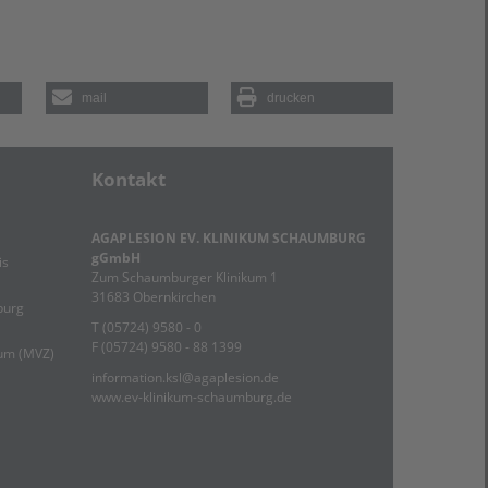
mail
drucken
Kontakt
AGAPLESION EV. KLINIKUM SCHAUMBURG
gGmbH
is
Zum Schaumburger Klinikum 1
31683 Obernkirchen
burg
T (05724) 9580 - 0
F (05724) 9580 - 88 1399
rum (MVZ)
information.ksl@agaplesion.de
www.ev-klinikum-schaumburg.de