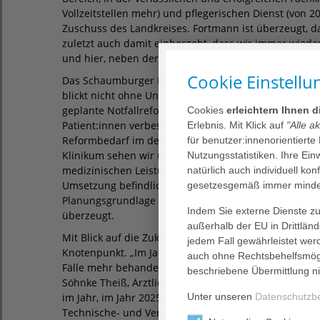
Vollzeitstellen mehr) und pflegerischen Dienst (von 2
Zuschuss des Landkreises. Fortmann ist überzeugt, da
zuletzt auch damit einhergeht, dass wir immer wiede
und hier, neben der Zufriedenheit aller Mitarbeiter:
Cookie Einstellu
Das Schaumburger Klinikum steht jedoch, wie alle K
blickt nicht ohne Unsicherheiten auf das Krankenha
geplante Notfallreform. Beide Gesetzesvorhaben soll
Cookies
erleichtern Ihnen 
Patient:innen verbessern, doch an vielen Punkten gi
Erlebnis. Mit Klick auf
"Alle a
Reformbedarf im deutschen Gesundheitswesen, spezie
für benutzer:innenorientierte
Klinikum sehen wir uns gut aufgestellt, besonders mit 
Nutzungsstatistiken. Ihre Ei
medizinischen Leistungen auch extern bestätigen. All
natürlich auch individuell kon
Umsetzung befindlichen Gesetze und Reformen noch kei
gesetzesgemäß immer mindes
Planungsgrundlage und auch keine Hoffnung auf den 
Indem Sie externe Dienste zul
überzeugt.
außerhalb der EU in Drittlän
Mit Blick auf die Zukunft ist unter anderem die Zen
jedem Fall gewährleistet wer
Knotenpunkt. „Im Jahr 2024 hat unser Personal im V
auch ohne Rechtsbehelfsmögl
Fälle mehr behandelt (32.942 im Jahr 2023 zu 35.741 im
beschriebene Übermittlung ni
Söhnke Theiß, Ärztlicher Direktor gemeinsam. „Ursprü
Unter unseren
Datenschutzb
im Jahr, im Jahr 2025 werden wir wahrscheinlich scho
Technische- und Verwaltungsdirektor Dirk Hahne. E