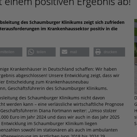
t einem positiven Ergebnis ab!
bsleitung des Schaumburger Klinikums zeigt sich zufrieden
r Herausforderungen im Krankenhaussektor positiv in die
mitteilen
teilen
mail
drucken
enige Krankenhäuser in Deutschland schaffen: Wir haben
rgebnis abgeschlossen! Unsere Entwicklung zeigt, dass wir
 der Entscheidung zum Krankenhausneubau
ann, Geschäftsführerin des Schaumburger Klinikums.
D
ebsleitung des Schaumburger Klinikums nicht davon
G
cht werden kann – eine verlässliche wirtschaftliche Prognose
H
. Geschäftsführerin Diana Fortmann weiter: „Umso stolzer
s
8.000 Euro im Jahr 2024 und dass wir auch in das Jahr 2025
S
ve Entwicklung im Schaumburger Klinikum liegen
nenzahlen sowohl im stationären als auch im ambulanten
kräftegewinnung im ärztlichen (von 2018 bis 2024 29